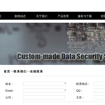
页
新闻动态
关于我们
产品世界
服务与下载
招
首页
>>
联系我们
>>
在线联系
姓名：
*
联系电话：
Email：
*
QQ：
公司：
主页：