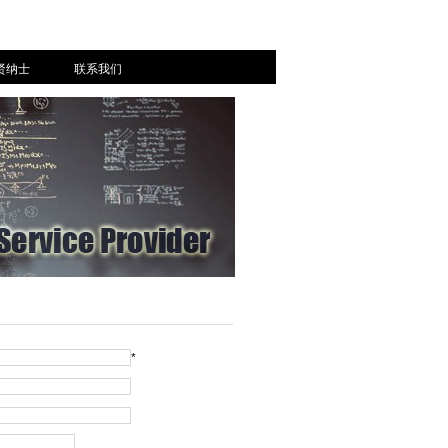
贤纳士
联系我们
*