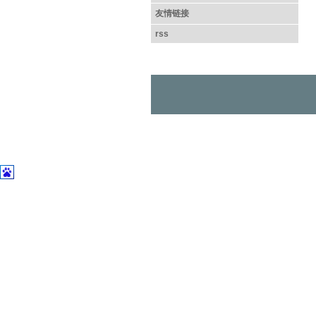
友情链接
rss