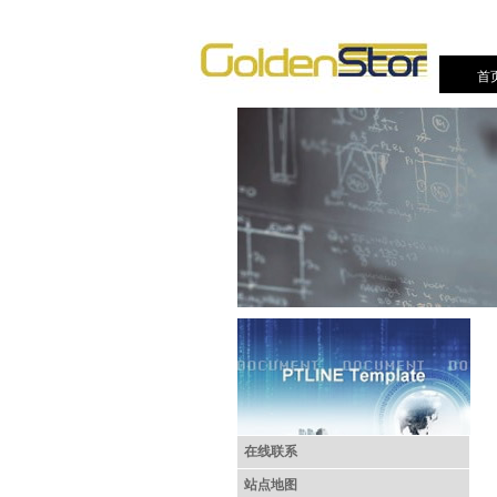
首
在线联系
站点地图